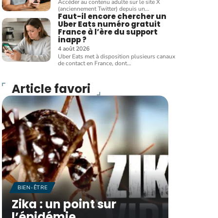
Accéder au contenu adulte sur le site X
(anciennement Twitter) depuis un
…
Faut-il encore chercher un
Uber Eats numéro gratuit
France à l’ère du support
inapp ?
4 août 2026
Uber Eats met à disposition plusieurs canaux
de contact en France, dont
…
Article favori
BIEN-ÊTRE
Zika : un point sur
l’épidémie