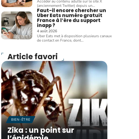
Accéder au contenu adulte sur le site X
(anciennement Twitter) depuis un
…
Faut-il encore chercher un
Uber Eats numéro gratuit
France à l’ère du support
inapp ?
4 août 2026
Uber Eats met à disposition plusieurs canaux
de contact en France, dont
…
Article favori
BIEN-ÊTRE
Zika : un point sur
l’épidémie