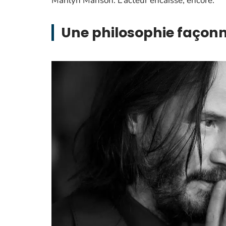
Marilyn Manson. L’acteur encaisse, encore.
Une philosophie façonn