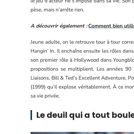
le jeu d’acteur ne s’impose dans sa vie. Son p
pèse, mais n’arrête rien.
A découvrir également :
Comment bien utilis
Jeune adulte, on le retrouve tour à tour corr
Hangin’ In. Il enchaîne ensuite les rôles da
son premier rôle à Hollywood dans Youngbloo
propositions se multiplient. Les années 9
Liaisons, Bill & Ted’s Excellent Adventure, P
(1999) qu’il explose véritablement. À ce mo
sa vie privée.
Le deuil qui a tout boul