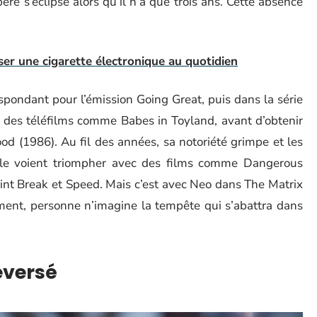
ère s’éclipse alors qu’il n’a que trois ans. Cette absence
er une cigarette électronique au quotidien
espondant pour l’émission Going Great, puis dans la série
ns des téléfilms comme Babes in Toyland, avant d’obtenir
d (1986). Au fil des années, sa notoriété grimpe et les
0 le voient triompher avec des films comme Dangerous
oint Break et Speed. Mais c’est avec Neo dans The Matrix
ment, personne n’imagine la tempête qui s’abattra dans
eversé