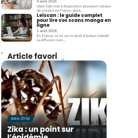
4 août 2026
Uber Eats met à disposition plusieurs canaux
de contact en France, dont
…
Lelscan : le guide complet
pour lire vos scans manga en
ligne
1 août 2026
En France, la loi sur le droit d'auteur interdit
la diffusion non
…
Article favori
BIEN-ÊTRE
Zika : un point sur
l’épidémie