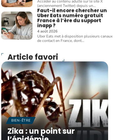
Accéder au contenu adulte sur le site X
(anciennement Twitter) depuis un
…
Faut-il encore chercher un
Uber Eats numéro gratuit
France à l’ère du support
inapp ?
4 août 2026
Uber Eats met à disposition plusieurs canaux
de contact en France, dont
…
Article favori
BIEN-ÊTRE
Zika : un point sur
l’épidémie