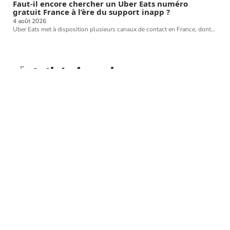
Faut-il encore chercher un Uber Eats numéro
gratuit France à l’ère du support inapp ?
4 août 2026
Uber Eats met à disposition plusieurs canaux de contact en France, dont
…
Article favori
BIEN-ÊTRE
Zika : un point sur
l’épidémie
10 mars 2026