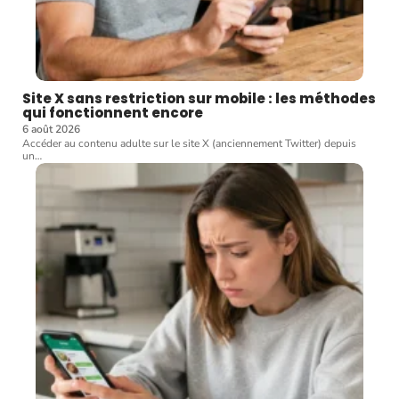
Site X sans restriction sur mobile : les méthodes
qui fonctionnent encore
6 août 2026
Accéder au contenu adulte sur le site X (anciennement Twitter) depuis
un
…