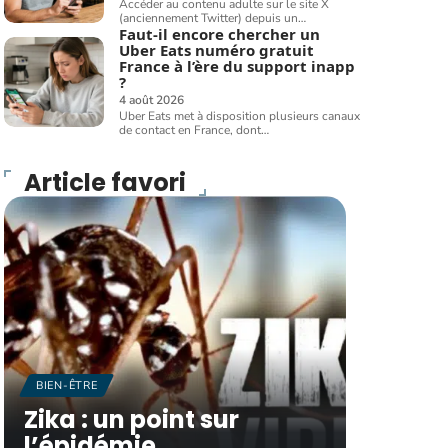
Accéder au contenu adulte sur le site X
(anciennement Twitter) depuis un
…
Faut-il encore chercher un
Uber Eats numéro gratuit
France à l’ère du support inapp
?
4 août 2026
Uber Eats met à disposition plusieurs canaux
de contact en France, dont
…
Article favori
BIEN-ÊTRE
Zika : un point sur
l’épidémie