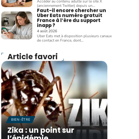
Accéder au contenu adulte sur le site X
(anciennement Twitter) depuis un
…
Faut-il encore chercher un
Uber Eats numéro gratuit
France à l’ère du support
inapp ?
4 août 2026
Uber Eats met à disposition plusieurs canaux
de contact en France, dont
…
Article favori
BIEN-ÊTRE
Zika : un point sur
l’épidémie