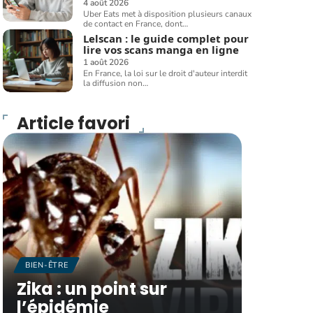
4 août 2026
Uber Eats met à disposition plusieurs canaux
de contact en France, dont
…
Lelscan : le guide complet pour
lire vos scans manga en ligne
1 août 2026
En France, la loi sur le droit d'auteur interdit
la diffusion non
…
Article favori
BIEN-ÊTRE
Zika : un point sur
l’épidémie