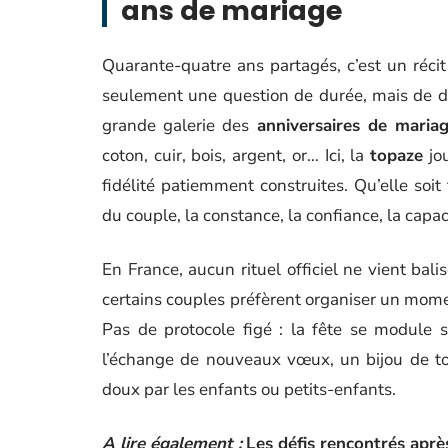
ans de mariage
Quarante-quatre ans partagés, c’est un récit 
seulement une question de durée, mais de d
grande galerie des
anniversaires de maria
coton, cuir, bois, argent, or… Ici, la
topaze
jou
fidélité patiemment construites. Qu’elle soit 
du couple, la constance, la confiance, la capa
En France, aucun rituel officiel ne vient bali
certains couples préfèrent organiser un mom
Pas de protocole figé : la fête se module 
l’échange de nouveaux vœux, un bijou de to
doux par les enfants ou petits-enfants.
A lire également :
Les défis rencontrés aprè